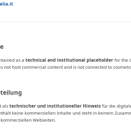
lia.it
ce
ntained as a
technical and institutional placeholder
for the d
oes not host commercial content and is not connected to cosmet
teilung
t als
technischer und institutioneller Hinweis
für die digital
 enthält keine kommerziellen Inhalte und steht in keinem Zusa
 kommerziellen Webseiten.