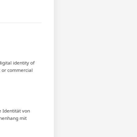
igital identity of
ic or commercial
e Identität von
mmenhang mit